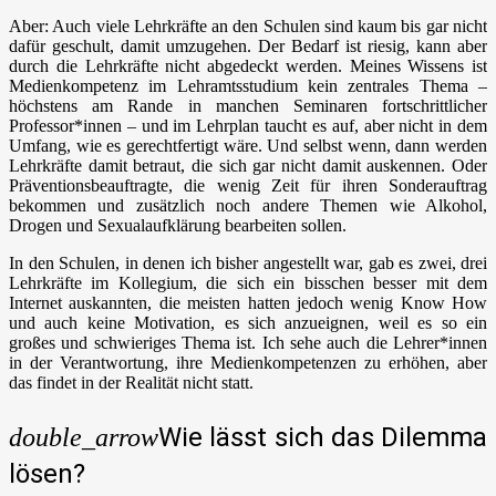
Aber: Auch viele Lehrkräfte an den Schulen sind kaum bis gar nicht
dafür geschult, damit umzugehen. Der Bedarf ist riesig, kann aber
durch die Lehrkräfte nicht abgedeckt werden. Meines Wissens ist
Medienkompetenz im Lehramtsstudium kein zentrales Thema –
höchstens am Rande in manchen Seminaren fortschrittlicher
Professor*innen – und im Lehrplan taucht es auf, aber nicht in dem
Umfang, wie es gerechtfertigt wäre. Und selbst wenn, dann werden
Lehrkräfte damit betraut, die sich gar nicht damit auskennen. Oder
Präventionsbeauftragte, die wenig Zeit für ihren Sonderauftrag
bekommen und zusätzlich noch andere Themen wie Alkohol,
Drogen und Sexualaufklärung bearbeiten sollen.
In den Schulen, in denen ich bisher angestellt war, gab es zwei, drei
Lehrkräfte im Kollegium, die sich ein bisschen besser mit dem
Internet auskannten, die meisten hatten jedoch wenig Know How
und auch keine Motivation, es sich anzueignen, weil es so ein
großes und schwieriges Thema ist. Ich sehe auch die Lehrer*innen
in der Verantwortung, ihre Medienkompetenzen zu erhöhen, aber
das findet in der Realität nicht statt.
Wie lässt sich das Dilemma
double_arrow
lösen?