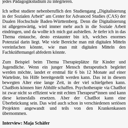
jedes Pädagogikstudium zu integrieren.
Ich selbst studiere nebenberuflich den Studiengang „Digitalisierung
in der Sozialen Arbeit“ am Center for Advanced Studies (CAS) der
Dualen Hochschule Baden-Württemberg. Denn die Digitalisierung
ist allgegenwärtig, wird immer mehr auch in die Soziale Arbeit
eindringen, und da wollte ich mich gut aufstellen. Je tiefer ich in das
Thema eintauche, desto erstaunter bin ich, welches enormes
Potenzial darin liegt. Wie viele Bereiche man mit digitalen Mitteln
vereinfachen könnte, wie man mit digitalen Mitteln den
Fachkräftemangel abfedern könnte.
Zum Beispiel beim Thema Therapieplätze für Kinder und
Jugendliche. Wenn ein junger Mensch therapeutisch begleitet
werden möchte, landet er erstmal für 6 bis 12 Monate auf einer
Warteliste, bis Hilfe bereitgestellt werden kann. Das ist in diesem
bewegten Alter eine lange Zeit, in der viel schiefgehen kann.
ChatBots können hier Abhilfe schaffen. Psychotherapie via ChatBot
ist zwar nicht so effizient wie mit echten Therapeut*innen und kann
diese keinesfalls ersetzen. Aber der ChatBot kann eine
Überbrückung sein. Das wird auch schon in verschiedenen seriösen
Projekten angewandt und teils von den Krankenkassen
übernommen.
Interview: Maja Schäfer