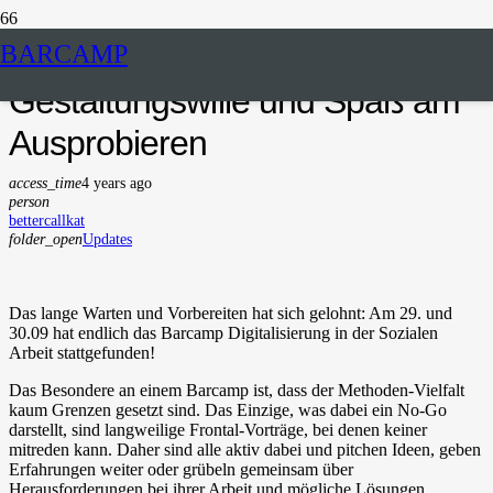
Endlich Barcamp:
BARCAMP
Gestaltungswille und Spaß am
Ausprobieren
access_time
4 years ago
person
bettercallkat
folder_open
Updates
Das lange Warten und Vorbereiten hat sich gelohnt: Am 29. und
30.09 hat endlich das Barcamp Digitalisierung in der Sozialen
Arbeit stattgefunden!
Das Besondere an einem Barcamp ist, dass der Methoden-Vielfalt
kaum Grenzen gesetzt sind. Das Einzige, was dabei ein No-Go
darstellt, sind langweilige Frontal-Vorträge, bei denen keiner
mitreden kann. Daher sind alle aktiv dabei und pitchen Ideen, geben
Erfahrungen weiter oder grübeln gemeinsam über
Herausforderungen bei ihrer Arbeit und mögliche Lösungen.